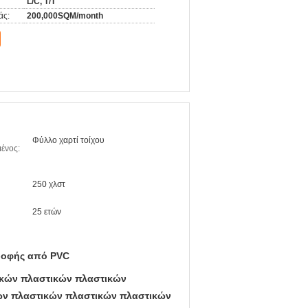
L/C, T/T
άς:
200,000SQM/month
Φύλλο χαρτί τοίχου
ένος:
250 χλστ
25 ετών
ροφής από PVC
ικών πλαστικών πλαστικών
ών πλαστικών πλαστικών πλαστικών