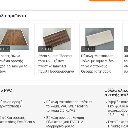
λλα προϊόντα
 ίντσες ξύλινα
25cm × 8mm Τέσσερα
Εύκολη εγκατάσταση
30
ακάκια οροφής
τόξα PVC ξύλινα
Τοίχοι με λαμινισμένο
το
χος 7,5 mm για το
πλαστικά laminate
τοίχο για τοίχους
ντ
βάνι
πάνελ Προσαρμοσμένο
Ονομα:
Ταπετσαρία
πλ
ομα:
Πλαστικά
μήκος
PVC Plastic Laminate
εύ
αστικά πάνελ 10
Ονομα:
25cm × 8mm
Panels 250 × 8mm Για
Ο
τσών PVC 2,6 kg ανά
Τέσσερα τόξα PVC
Διακόσμηση Τοίχων
la
ου PVC
φύλλα υλικ
τραγωνικό μέτρο με
ξύλινα πλαστικά
Μέγεθος:
Πλάτος
επ
σκεπής πο
λινη μεμβράνη για
laminate πάνελ
250mm; Πάχος 8mm
πά
κτύπωση οροφή
Εύκολη εγκατάσταση πλέσιμα
Υψηλής αντο
οφή
Προσαρμοσμένο μήκος
Τύπος:
λεπτό έλασμα
πλ
εγκατάσταση /
τοίχωμα, PVC Wainscoting
Γκρι φύλλα 
εξεργασία
Επεξεργασία
Χρώμα:
Σχέδιο
Πά
τοίχωμα 2,6 Kg/M2
πολυκαρβονι
ιφανειών:
Επιφανειών:
ταπετσαρίας με κάθετη
Πι
11,8m πλάτο
κά φύλλα οροφής,
αστικοποίηση ξύλου
Πλαστικοποίηση ξύλου
Εύκολη συναρμολόγηση
ρίγα
IS
κές πλάκες Pvc 30cm ×
Πίνακες τοίχου PVC UV
Εγκρίθηκε α
γεθος:
25cm ×
Μέγεθος:
25cm × 8mm
Μαρμάρινο φύλλο
Πίνακες Πολ