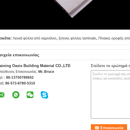
,
,
τικέτα:
Λευκά φύλλα από λαμινάνιο
ξύλινες φύλλες laminate
Πίνακες οροφής από
οιχεία επικοινωνίας
aining Oasis Building Material CO.,LTD
Στείλετε το ερώτημά 
πεύθυνος Επικοινωνίας:
Mr. Bruce
ηλ.::
86-13750789842
αξ:
86-573-8780-5310