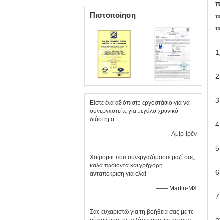
π
Πιστοποίηση
π
π
1
2
3
Είστε ένα αξιόπιστο εργοστάσιο για να
συνεργαστείτε για μεγάλο χρονικό
διάστημα.
4
—— Αμίρ-Ιράν
5
Χαίρομαι που συνεργαζόμαστε μαζί σας,
καλά προϊόντα και γρήγορη
6
ανταπόκριση για όλα!
—— Martin-MX
7
Σας ευχαριστώ για τη βοήθεια σας με το