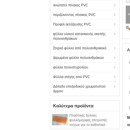
ανώτατοι πίνακες PVC
περιζώνοντας πίνακας PVC
Προφίλ εκτόξευσης PVC
φύλλα υλικού κατασκευής σκεπής
πολυανθράκων
Στερεό φύλλο από πολυανθρακικό
Λ
ζαρωμένα φύλλα πολυανθράκων
φύλλα πολυστυρολίου
Φύλλα στέγης από PVC
Δάπεδο εποξειδικού χρωματιστού
άμμου
Καλύτερα προϊόντα
Πλαστικές ξύλινες
Μ
φυλλόμορφες επιτροπές
π
τοίχων για το καθιστικό