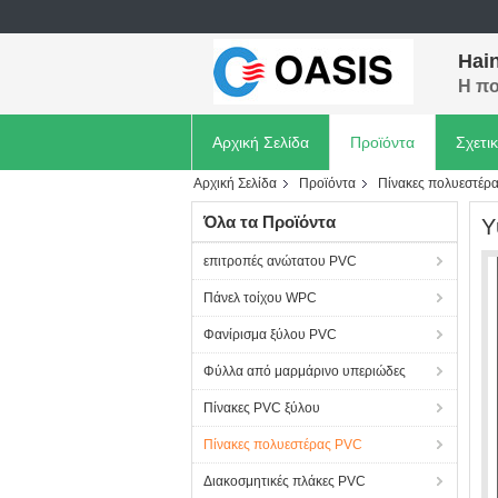
Hain
Η πο
Αρχική Σελίδα
Προϊόντα
Σχετι
Αρχική Σελίδα
Προϊόντα
Πίνακες πολυεστέρ
Όλα τα Προϊόντα
Υ
επιτροπές ανώτατου PVC
Πάνελ τοίχου WPC
Φανίρισμα ξύλου PVC
Φύλλα από μαρμάρινο υπεριώδες
Πίνακες PVC ξύλου
Πίνακες πολυεστέρας PVC
Διακοσμητικές πλάκες PVC