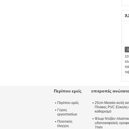
Ά
10
πλ
πά
τα
Ον
πλ
ιν
Περίπου εμείς
επιτροπές ανώτατ
τε
ξύ
Περίπου εμείς
25cm Μεσαία αυλή ε
ορ
Πίνακες PVC Εύκολη 
Επ
Γύρος
καθαρισμό
Επ
εργοστασίων
Φλωρ Ντιζάιν πλαστι
Πλ
Ποιοτικός
υδατοασφαλείς οροφι
Μέ
έλεγχος
7mm