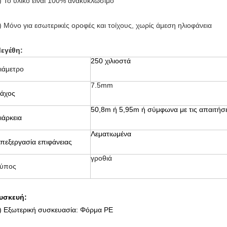
) Το υλικό είναι 100% ανακυκλώσιμο
) Μόνο για εσωτερικές οροφές και τοίχους, χωρίς άμεση ηλιοφάνεια
εγέθη:
250 χιλιοστά
ιάμετρο
7.5mm
άχος
50,8m ή 5,95m ή σύμφωνα με τις απαιτήσ
ιάρκεια
Λεματιωμένα
πεξεργασία επιφάνειας
γροθιά
ύπος
υσκευή:
) Εξωτερική συσκευασία: Φόρμα PE