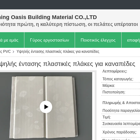
ing Oasis Building Material CO.,LTD
ιότητα πρώτη, η καλύτερη πίστωση, οι πελάτες υπέρτατοι
κά με εμάς
Γύρος εργοστασίων
Ποιοτικός έλεγχος
επαφή
ας PVC
Υψηλής έντασης πλαστικές πλάκες για καναπέδες
ψηλής έντασης πλαστικές πλάκες για καναπέδες
Λεπτομέρειες:
Τόπος καταγωγής:
Μάρκα:
Πιστοποίηση:
Πληρωμής & Αποστο
Ποσότητα παραγγελία
Τιμή:
Συσκευασία λεπτομέρε
Χρόνος παράδοσης: