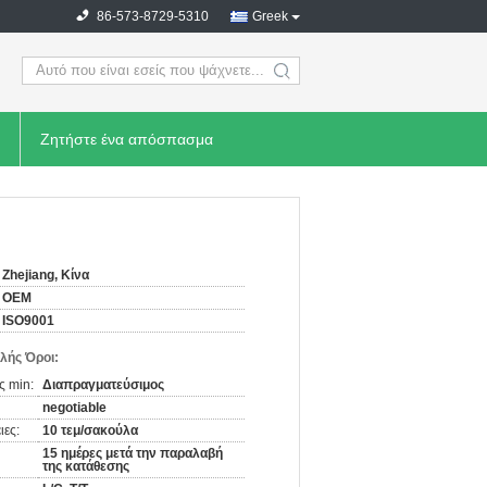
86-573-8729-5310
Greek
search
Ζητήστε ένα απόσπασμα
Zhejiang, Κίνα
OEM
ISO9001
λής Όροι:
ς min:
Διαπραγματεύσιμος
negotiable
ιες:
10 τεμ/σακούλα
15 ημέρες μετά την παραλαβή
της κατάθεσης