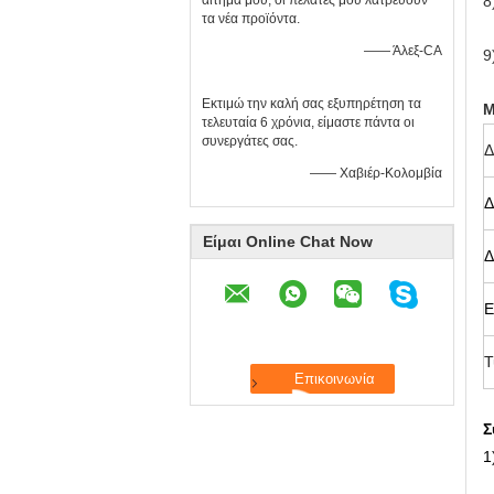
αίτημά μου, οι πελάτες μου λατρεύουν
8
τα νέα προϊόντα.
—— Άλεξ-CA
9
Εκτιμώ την καλή σας εξυπηρέτηση τα
Μ
τελευταία 6 χρόνια, είμαστε πάντα οι
συνεργάτες σας.
Δ
—— Χαβιέρ-Κολομβία
Δ
Είμαι Online Chat Now
Δ
Ε
Τ
Σ
1