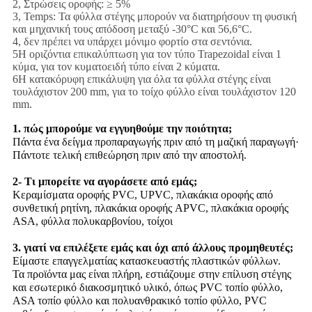
2, Στρώσεις οροφής: ≥ 5%
3, Temps: Τα φύλλα στέγης μπορούν να διατηρήσουν τη φυσική
και μηχανική τους απόδοση μεταξύ -30°C και 56,6°C.
4, δεν πρέπει να υπάρχει μόνιμο φορτίο στα σεντόνια.
5Η οριζόντια επικαλύπτωση για τον τύπο Trapezoidal είναι 1
κύμα, για τον κυματοειδή τύπο είναι 2 κύματα.
6Η κατακόρυφη επικάλυψη για όλα τα φύλλα στέγης είναι
τουλάχιστον 200 mm, για το τοίχο φύλλο είναι τουλάχιστον 120
mm.
1. πώς μπορούμε να εγγυηθούμε την ποιότητα;
Πάντα ένα δείγμα προπαραγωγής πριν από τη μαζική παραγωγή·
Πάντοτε τελική επιθεώρηση πριν από την αποστολή.
2- Τι μπορείτε να αγοράσετε από εμάς;
Κεραμίσματα οροφής PVC, UPVC, πλακάκια οροφής από
συνθετική ρητίνη, πλακάκια οροφής APVC, πλακάκια οροφής
ASA, φύλλα πολυκαρβονίου, τοίχοι
3. γιατί να επιλέξετε εμάς και όχι από άλλους προμηθευτές;
Είμαστε επαγγελματίας κατασκευαστής πλαστικών φύλλων.
Τα προϊόντα μας είναι πλήρη, εστιάζουμε στην επίλυση στέγης
και εσωτερικό διακοσμητικό υλικό, όπως PVC τοπίο φύλλο,
ASA τοπίο φύλλο και πολυανθρακικό τοπίο φύλλο, PVC