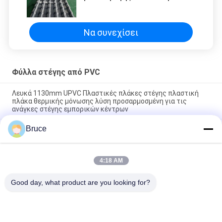
πλακάκια οροφής Pvc Ελαφρύ
βάρος UPVC κυματισμένα φύλλα
για εξωτερική οροφή Ανθεκτική
σε καιρικές συνθήκες PVC στέγη
Να συνεχίσει
Φύλλα στέγης από PVC
Λευκά 1130mm UPVC Πλαστικές πλάκες στέγης πλαστική
πλάκα θερμικής μόνωσης λύση προσαρμοσμένη για τις
ανάγκες στέγης εμπορικών κέντρων
Bruce
Λευκά Καλσίου Ανθρακικού 1070mm UPVC Κεραμίδια Στέγης
2mm Ψηλή Κορυφή Θερμοακουστικό UPVC Σύστημα Στέγης
Ecoroof Δημοφιλές στην Λατινική Αμερική
4:18 AM
ASA UPVC Κεραμίδια Popular πλαστικές πλάκες στέγης
Εξωτερικό αποικιακό χρώμα Ισπανικά
Good day, what product are you looking for?
Λαϊκή κατηγορία
Όλα