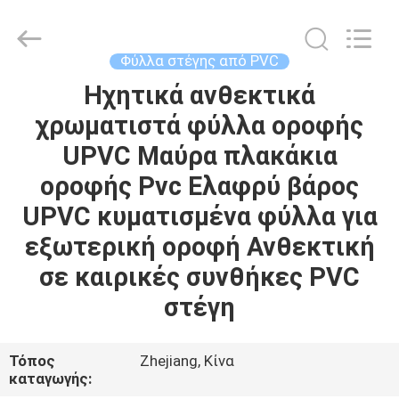
Haining
Oasis
Building
Material
CO.,LTD.
Φύλλα στέγης από PVC
All
Rights
Reserved.
Ηχητικά ανθεκτικά
ΣΠΊΤΙ
χρωματιστά φύλλα οροφής
ΠΡΟΪΌΝΤΑ
UPVC Μαύρα πλακάκια
οροφής Pvc Ελαφρύ βάρος
ΠΕΡΊΠΟΥ
UPVC κυματισμένα φύλλα για
ΕΜΕΊΣ
εξωτερική οροφή Ανθεκτική
σε καιρικές συνθήκες PVC
ΓΎΡΟΣ
στέγη
ΕΡΓΟΣΤΑΣΊΩΝ
Τόπος
Zhejiang, Κίνα
ΠΟΙΟΤΙΚΌΣ
καταγωγής: