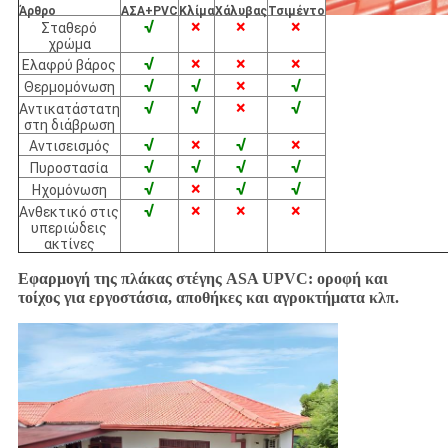
Άρθρο
ΑΣΑ+PVC
Κλίμα
Χάλυβας
Τσιμέντο
√
×
×
×
Σταθερό
χρώμα
√
×
×
×
Ελαφρύ βάρος
√
√
×
√
Θερμομόνωση
√
√
×
√
Αντικατάστατη
στη διάβρωση
√
×
√
×
Αντισεισμός
√
√
√
√
Πυροστασία
√
×
√
√
Ηχομόνωση
√
×
×
×
Ανθεκτικό στις
υπεριώδεις
ακτίνες
Εφαρμογή της πλάκας στέγης ASA UPVC: οροφή και
τοίχος για εργοστάσια, αποθήκες και αγροκτήματα κλπ.