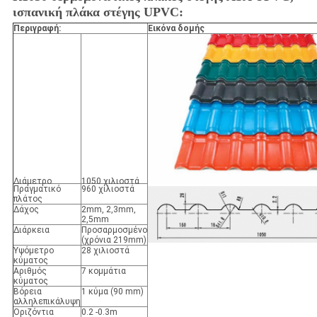
ισπανική πλάκα στέγης UPVC:
Περιγραφή:
Εικόνα δομής
Διάμετρο
1050 χιλιοστά
Πραγματικό
960 χιλιοστά
πλάτος
Δάχος
2mm, 2,3mm,
2,5mm
Διάρκεια
Προσαρμοσμένο
(χρόνια 219mm)
Υψόμετρο
28 χιλιοστά
κύματος
Αριθμός
7 κομμάτια
κύματος
Βόρεια
1 κύμα (90 mm)
αλληλεπικάλυψη
Οριζόντια
0.2 -0.3m