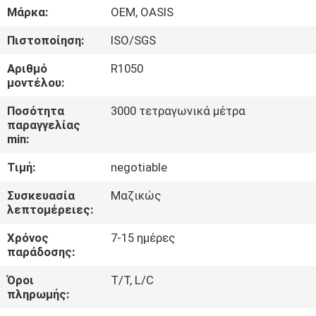
ΈΛΕΓΧΟΣ
Μάρκα:
OEM, OASIS
Πιστοποίηση:
ISO/SGS
ΜΑΣ
Αριθμό
R1050
ΕΛΆΤΕ
μοντέλου:
ΣΕ
Ποσότητα
3000 τετραγωνικά μέτρα
ΕΠΑΦΉ
παραγγελίας
min:
ΜΕ
Τιμή:
negotiable
ΖΗΤΉΣΤΕ
Συσκευασία
Μαζικώς
λεπτομέρειες:
ΈΝΑ
Χρόνος
7-15 ημέρες
ΑΠΌΣΠΑΣΜΑ
παράδοσης:
Όροι
T/T, L/C
SITEMAP
πληρωμής: