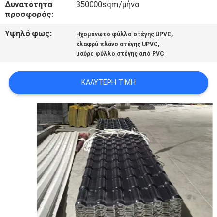
Δυνατότητα
350000sqm/μήνα
PRIVACY
προσφοράς:
POLICY
Υψηλό φως:
,
Ηχομόνωτο φύλλο στέγης UPVC
,
ελαφρύ πλάνο στέγης UPVC
μαύρο φύλλο στέγης από PVC
ΚΑΛΎΤΕΡΗ ΤΙΜΉ