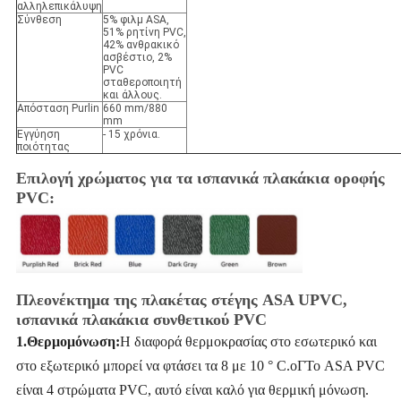
αλληλεπικάλυψη
Σύνθεση
5% φιλμ ASA,
51% ρητίνη PVC,
42% ανθρακικό
ασβέστιο, 2%
PVC
σταθεροποιητή
και άλλους.
Απόσταση Purlin
660 mm/880
mm
Εγγύηση
- 15 χρόνια.
ποιότητας
Επιλογή χρώματος για τα ισπανικά πλακάκια οροφής
PVC:
Πλεονέκτημα της πλακέτας στέγης ASA UPVC,
ισπανικά πλακάκια συνθετικού PVC
1.Θερμομόνωση:
Η διαφορά θερμοκρασίας στο εσωτερικό και
στο εξωτερικό μπορεί να φτάσει τα 8 με 10 ° C.
o
Γ
Το ASA PVC
είναι 4 στρώματα PVC, αυτό είναι καλό για θερμική μόνωση.