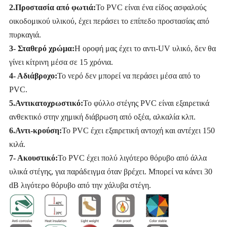
2.Προστασία από φωτιά:
Το PVC είναι ένα είδος ασφαλούς
οικοδομικού υλικού, έχει περάσει το επίπεδο προστασίας από
πυρκαγιά.
3- Σταθερό χρώμα:
Η οροφή μας έχει το αντι-UV υλικό, δεν θα
γίνει κίτρινη μέσα σε 15 χρόνια.
4- Αδιάβροχο:
Το νερό δεν μπορεί να περάσει μέσα από το
PVC.
5.Αντικατοχρωστικό:
Το φύλλο στέγης PVC είναι εξαιρετικά
ανθεκτικό στην χημική διάβρωση από οξέα, αλκαλία κλπ.
6.Αντι-κρούση:
Το PVC έχει εξαιρετική αντοχή και αντέχει 150
κιλά.
7- Ακουστικό:
Το PVC έχει πολύ λιγότερο θόρυβο από άλλα
υλικά στέγης, για παράδειγμα όταν βρέχει. Μπορεί να κάνει 30
dB λιγότερο θόρυβο από την χάλυβα στέγη.