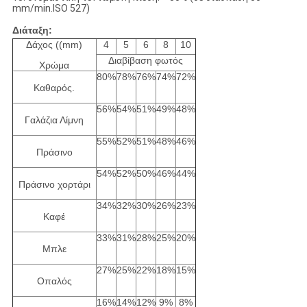
mm/min.ISO 527)
Διάταξη:
Δάχος ((mm)
4
5
6
8
10
Διαβίβαση φωτός
Χρώμα
80%
78%
76%
74%
72%
Καθαρός.
56%
54%
51%
49%
48%
Γαλάζια Λίμνη
55%
52%
51%
48%
46%
Πράσινο
54%
52%
50%
46%
44%
Πράσινο χορτάρι
34%
32%
30%
26%
23%
Καφέ
33%
31%
28%
25%
20%
Μπλε
27%
25%
22%
18%
15%
Οπαλός
16%
14%
12%
9%
8%