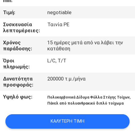
min:
ΈΛΕΓΧΟΣ
Τιμή:
negotiable
ΜΑΣ
Συσκευασία
Ταινία PE
λεπτομέρειες:
ΕΛΆΤΕ
ΣΕ
Χρόνος
15 ημέρες μετά από να λάβει την
παράδοσης:
κατάθεση
ΕΠΑΦΉ
Όροι
L/C, T/T
ΜΕ
πληρωμής:
Δυνατότητα
200000 τ.μ./μήνα
ΖΗΤΉΣΤΕ
προσφοράς:
ΈΝΑ
Υψηλό φως:
,
Πολυκαρβονικά Δίδυμα Φύλλα Στέγης Τοίχων
ΑΠΌΣΠΑΣΜΑ
Πάνελ από πολυανθρακικό διπλό τοίχωμα
ΚΑΛΎΤΕΡΗ ΤΙΜΉ
SITEMAP