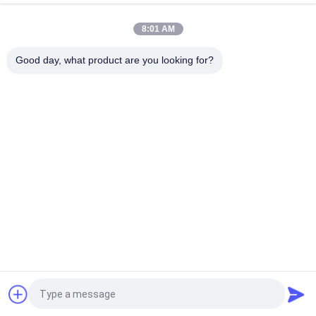
Πορτοκαλί διπλές τοιχοειδείς πλακέτες από πολυκαρβονικό,
8:01 AM
από πολυκαρβονικό κούφιο φύλλο ανθεκτικό στις
υπεριώδεις ακτινοβολίες
Good day, what product are you looking for?
Λαϊκή κατηγορία
Όλα
Επιτροπές 
Πάνελ Τοίχου WPC
Ανώτατου PVC
Φανίρισμα Ξύλου 
Φύλλα Από 
PVC
Μαρμάρινο 
Υπεριώδες
Πίνακες 
Πίνακες PVC Ξύλου
Πολυεστέρας PVC
Διακοσμητικές 
Ανώτατοι Πίνακες 
Πλάκες PVC
PVC
Αίτηση κράτησης