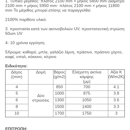
1. Τυπικό μέγεθος: πλάτος 2100 mm × μήκος 5800 mm·
Διάμετρο
2100 mm × μήκος 5950 mm· πλάτος 2100 mm × μήκος 11800
mm·
Το μέγεθος μπορεί επίσης να παραγγελθεί.
2100% παρθένο υλικό.
3. προστασία κατά των ακτινοβολιών UV, προστατευτική στρώση
50um UV
4- 10 χρόνια εγγύηση.
5Χρώμα: καθαρό, μπλε, γαλάζιο λίμνη, πράσινο, πράσινο χόρτο,
καφέ, οπαλ, κόκκινο, κίτρινο
Ειδικότητα:
Δάχος
Δομή
Βάρος
Ελάχιστη ακτίνα
Αξία K
((mm)
(g/m2)
κάμψης
(W/m2K)
(μμ)
4
850
700
4.1
5
1000
875
3.8
Δύο
6
1300
1050
3.6
στρώσεις
8
1500
1400
3.3
10
1700
1750
3
ΕΠΙΤΡΟΠΗ: