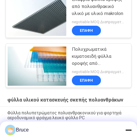
από πολυανθρακικό
υλικό με υλικό makrolon
negotiable MOQ:Διαπραγματεύσιμος
ΕΠΑΦΉ
Πολυχρωματικά
κυματοειδή φύλλα
οροφής από
πολυανθρακικό
negotiable MOQ:Διαπραγματεύσιμος
ανθεκτικά στον καιρό
ΕΠΑΦΉ
και στα υπεριώδη φώτα
φύλλα υλικού κατασκευής σκεπής πολυανθράκων
Φύλλα πολυπετρώματος πολυανθρακονικού για φορτηγά
αεροδυναμικό φράγμα λευκό φύλλο PC
Bruce
Πολυκαρβονικά φύλλα πολλαπλών τοιχωμάτων 25mm για
φορτηγά Αεροδυναμικό φράγμα Υψηλής αντοχής