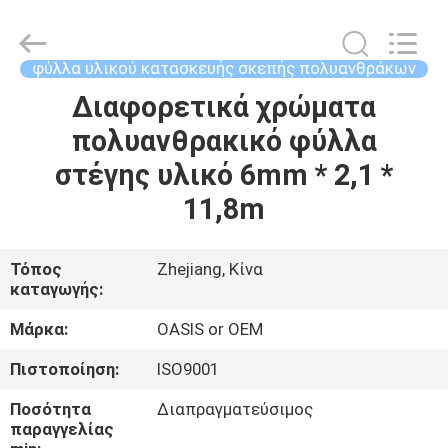
Haining
Oasis
Building
Material
CO.,LTD.
φύλλα υλικού κατασκευής σκεπής πολυανθράκων
All
Rights
Reserved.
Διαφορετικά χρώματα
ΣΠΊΤΙ
πολυανθρακικό φύλλα
ΠΡΟΪΌΝΤΑ
στέγης υλικό 6mm * 2,1 *
11,8m
ΠΕΡΊΠΟΥ
ΕΜΕΊΣ
Τόπος
Zhejiang, Κίνα
καταγωγής:
ΓΎΡΟΣ
Μάρκα:
OASIS or OEM
ΕΡΓΟΣΤΑΣΊΩΝ
Πιστοποίηση:
ISO9001
Ποσότητα
Διαπραγματεύσιμος
ΠΟΙΟΤΙΚΌΣ
παραγγελίας