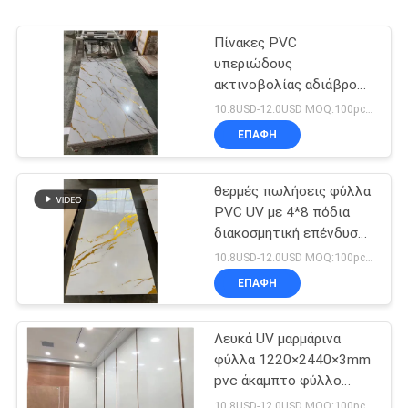
Πίνακες PVC
υπεριώδους
ακτινοβολίας αδιάβροχα
μαρμάρινα τοιχογραφικά
10.8USD-12.0USD MOQ:100pcs/χρώμα
πάνελ υψηλής
ΕΠΑΦΉ
γυαλιστερότητας
διακοσμητικά πάνελ
θερμές πωλήσεις φύλλα
PVC UV με 4*8 πόδια
διακοσμητική επένδυση
τοίχου
10.8USD-12.0USD MOQ:100pcs/χρώμα
ΕΠΑΦΉ
Λευκά UV μαρμάρινα
φύλλα 1220×2440×3mm
pvc άκαμπτο φύλλο
3mm
10.8USD-12.0USD MOQ:100pcs/χρώμα