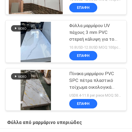
ΕΠΑΦΉ
Φύλλα μαρμάρου UV
πάχους 3 mm PVC
στερεή κάλυψη για το
φόντο
10.8USD-12.0USD MOQ:100pcs/χρώμα
ΕΠΑΦΉ
Πίνακα μαρμάρου PVC
SPC πέτρα πλαστικό
τοίχωμα οικολογικά
φιλικό UV επίστρωση
USD8.4-11.8 per piece MOQ:50pcs/color
φύλλα μαρμάρου
ΕΠΑΦΉ
εσωτερικό τοίχωμα
διακοσμητικό υλικό
Φύλλα από μαρμάρινο υπεριώδες