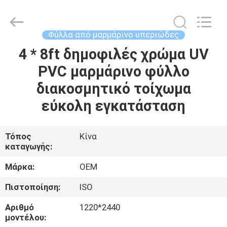
Haining
Oasis
Building
Material
CO.,LTD.
Φύλλα από μαρμάρινο υπεριώδες
All
Rights
Reserved.
4 * 8ft δημοφιλές χρώμα UV
ΣΠΊΤΙ
PVC μαρμάρινο φύλλο
ΠΡΟΪΌΝΤΑ
διακοσμητικό τοίχωμα
εύκολη εγκατάσταση
ΠΕΡΊΠΟΥ
ΕΜΕΊΣ
Τόπος
Κίνα
καταγωγής:
ΓΎΡΟΣ
Μάρκα:
OEM
ΕΡΓΟΣΤΑΣΊΩΝ
Πιστοποίηση:
ISO
Αριθμό
1220*2440
ΠΟΙΟΤΙΚΌΣ
μοντέλου: