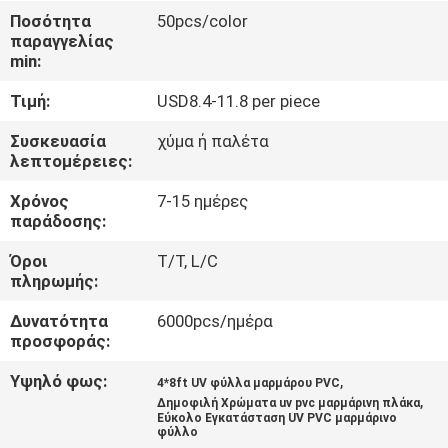
ΈΛΕΓΧΟΣ
Ποσότητα
50pcs/color
παραγγελίας
min:
ΜΑΣ
Τιμή:
USD8.4-11.8 per piece
ΕΛΆΤΕ
ΣΕ
Συσκευασία
χύμα ή παλέτα
λεπτομέρειες:
ΕΠΑΦΉ
Χρόνος
7-15 ημέρες
ΜΕ
παράδοσης:
Όροι
T/T, L/C
ΖΗΤΉΣΤΕ
πληρωμής:
ΈΝΑ
Δυνατότητα
6000pcs/ημέρα
ΑΠΌΣΠΑΣΜΑ
προσφοράς:
Υψηλό φως:
,
4*8ft UV φύλλα μαρμάρου PVC
,
SITEMAP
Δημοφιλή Χρώματα uv pvc μαρμάρινη πλάκα
Εύκολο Εγκατάσταση UV PVC μαρμάρινο
φύλλο