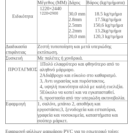
Μέγεθος (MM)
Δάχος
Βάρος (kg/τμήματα)
1220×2440
1220×2900
30,0 mm
18.5 kg/τμήμα
Ειδικότητα
2.8mm
17.5kg/τμήμα
2.5mm
150,6 kg/τμήμα
2.2mm
13.2kg/τμήμα
20,0 mm
120,3 kg/τμήμα
Διαδικασία
Ζεστή τυποποίηση και μετά υπεριώδης
επιφάνειας
εκτύπωση.
Συσκευή
Με παλέτες ή χονδρικά.
1Πολύ ελαφρύτερο και φθηνότερο από το
ΠΡΟΤΑΓΜΟΣ
αληθινό μάρμαρο.
2Αδιάβροχο και εύκολο στο καθαρισμό.
3, Αντι υγρασίας και πυρόστακτος.
4, υψηλή πυκνότητα αλλά με καλή ευελιξία.
5Εύκολο να κοπεί και να εγκατασταθεί.
6, προστασία από την υπεριώδη ακτινοβολία.
Εφαρμογή
1, σαλόνι, μπάνιο 2, αποθήκη και
εργοστάσιο;3, ξενοδοχεία και εστιατόρια,
γραφεία και νοσοκομεία, καταστήματα και
σούπερ μάρκετ.
Εφαρμογή φύλλων μαρμάρου PVC για το εσωτερικό τοίχο: