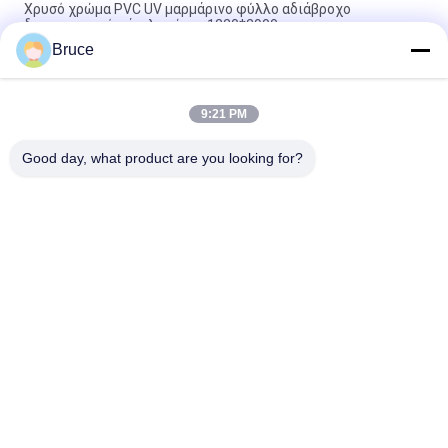
Χρυσό χρώμα PVC UV μαρμάρινο φύλλο αδιάβροχο
διακοσμητικό πάνελ τοίχου 1220*2900mm
Bruce
3mm λευκό PVC τοίχωμα 1220*2440mm UV μαρμάρινο
φύλλα
9:21 PM
Γυαλιστερό αδιάβροχο μαρμάρινο πάνελ τοίχου με επίστρωση
UV για εσωτερικούς τοίχους
Good day, what product are you looking for?
Λαϊκή κατηγορία
Όλα
Επιτροπές 
Πάνελ Τοίχου WPC
Ανώτατου PVC
Φανίρισμα Ξύλου 
Φύλλα Από 
PVC
Μαρμάρινο 
Υπεριώδες
Πίνακες 
Πίνακες PVC Ξύλου
Πολυεστέρας PVC
Διακοσμητικές 
Ανώτατοι Πίνακες 