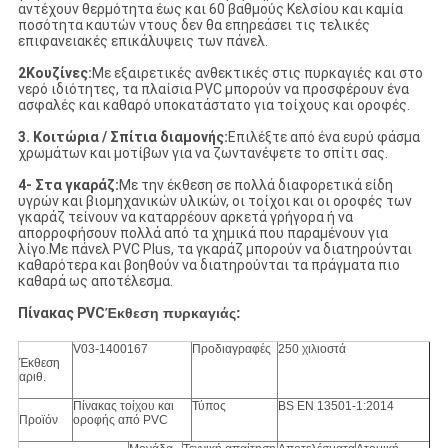
αντέχουν θερμότητα έως και 60 βαθμούς Κελσίου και καμία
ποσότητα καυτών ντους δεν θα επηρεάσει τις τελικές
επιφανειακές επικάλυψεις των πάνελ.
2
Κουζίνες:
Με εξαιρετικές ανθεκτικές στις πυρκαγιές και στο
νερό ιδιότητες, τα πλαίσια PVC μπορούν να προσφέρουν ένα
ασφαλές και καθαρό υποκατάστατο για τοίχους και οροφές.
3. Κοιτώρια
/ Σπίτια διαμονής:
Επιλέξτε από ένα ευρύ φάσμα
χρωμάτων και μοτίβων για να ζωντανέψετε το σπίτι σας.
4- Στα γκαράζ:
Με την έκθεση σε πολλά διαφορετικά είδη
υγρών και βιομηχανικών υλικών, οι τοίχοι και οι οροφές των
γκαράζ τείνουν να καταρρέουν αρκετά γρήγορα ή να
απορροφήσουν πολλά από τα χημικά που παραμένουν για
λίγο.Με πάνελ PVC Plus, τα γκαράζ μπορούν να διατηρούνται
καθαρότερα και βοηθούν να διατηρούνται τα πράγματα πιο
καθαρά ως αποτέλεσμα.
Πίνακας PVC
Έκθεση πυρκαγιάς:
V03-1400167
Προδιαγραφές
250 χιλιοστά
Έκθεση
αριθ.
Πίνακας τοίχου και
Τύπος
BS EN 13501-1:2014
Προϊόν
οροφής από PVC