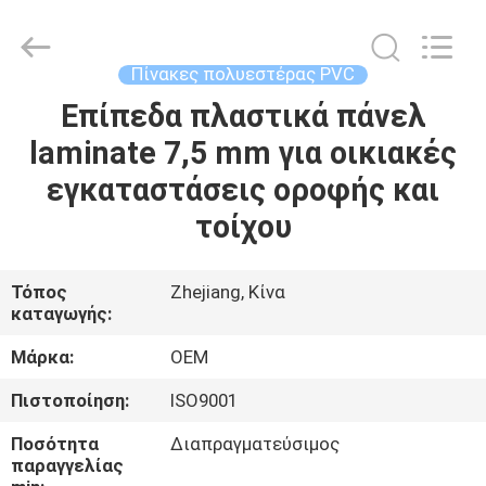
Haining
Oasis
Building
Material
CO.,LTD.
Πίνακες πολυεστέρας PVC
All
Rights
Reserved.
Επίπεδα πλαστικά πάνελ
ΣΠΊΤΙ
laminate 7,5 mm για οικιακές
ΠΡΟΪΌΝΤΑ
εγκαταστάσεις οροφής και
τοίχου
ΠΕΡΊΠΟΥ
ΕΜΕΊΣ
Τόπος
Zhejiang, Κίνα
καταγωγής:
ΓΎΡΟΣ
Μάρκα:
OEM
ΕΡΓΟΣΤΑΣΊΩΝ
Πιστοποίηση:
ISO9001
Ποσότητα
Διαπραγματεύσιμος
ΠΟΙΟΤΙΚΌΣ
παραγγελίας