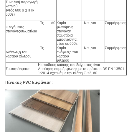
Συνολική παραγωγή
καπνού
εντός 600 s ((THR
600s)
- Τι;
d0
Καμία
- Ναι, ναι.
Συμμόρφωση
Φλεγόμενες
φλεγόμενη
σταγόνες/σωματίδια
σταγόνα/
σωματίδια
Εμφανίζονται
μέσα σε 600s
- Τι;
Καμία
- Ναι, ναι.
Συμμόρφωση
Ανάφλεξη του
ανάφλεξη του
χαρτιού φίλτρου
χαρτιού
φίλτρου
Η απόδοση καύσης του δείγματος είναι
Συμπεράσματα
Απαίτηση συμμόρφωσης με το πρότυπο BS EN 13501-
1:2014 σχετικά με την κλάση C-s3, d0.
Πίνακας PVC
Εμφάνιση: