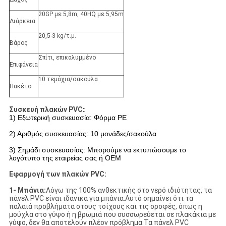
20GP με 5,8m, 40HQ με 5,95m
Διάρκεια
20,5-3 kg/τ.μ.
Βάρος
Σπίτι, επικαλυμμένο
Επιφάνεια
10 τεμάχια/σακούλα
Πακέτο
Συσκευή πλακών PVC
:
1) Εξωτερική συσκευασία: Φόρμα PE
2) Αριθμός συσκευασίας: 10 μονάδες/σακούλα
3) Σημάδι συσκευασίας: Μπορούμε να εκτυπώσουμε το
λογότυπο της εταιρείας σας ή OEM
Εφαρμογή των πλακών PVC:
1- Μπάνια:
Λόγω της 100% ανθεκτικής στο νερό ιδιότητας, τα
πάνελ PVC είναι ιδανικά για μπάνια.Αυτό σημαίνει ότι τα
παλαιά προβλήματα στους τοίχους και τις οροφές, όπως η
μούχλα στο γύψο ή η βρωμιά που συσσωρεύεται σε πλακάκια με
γύψο, δεν θα αποτελούν πλέον πρόβλημα.Τα πάνελ PVC