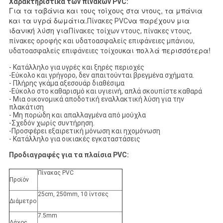
Χαρακτηριστικά των πινάκων PVC:
Για τα ταβάνια και τους τοίχους στα ντους, τα μπάνια
και τα υγρά δωμάτια.
να παρέχουν μια
Πίνακες PVC
ιδανική λύση για
Πίνακες τοίχων ντους, πίνακες ντους,
πίνακες οροφής και
υδατοασφαλείς επιφάνειες μπάνιου,
και πολλά περισσότερα!
υδατοασφαλείς επιφάνειες τοίχου
- Κατάλληλο για υγρές και ξηρές περιοχές
-Εύκολο και γρήγορο, δεν απαιτούνται βρεγμένα σχήματα.
- Πλήρης γκάμα αξεσουάρ διαθέσιμα
-Εύκολο στο καθαρισμό και υγιεινή, απλά σκουπίστε καθαρά
- Μια οικονομικά αποδοτική εναλλακτική λύση για την
πλακάτιση
- Μη πορώδη και απαλλαγμένα από μούχλα
-Σχεδόν χωρίς συντήρηση.
-Προσφέρει εξαιρετική μόνωση και ηχομόνωση
- Κατάλληλο για οικιακές εγκαταστάσεις
Προδιαγραφές για τα πλαίσια PVC:
Πίνακας PVC
Προϊόν
25cm, 250mm, 10 ίντσες
Διάμετρο
7.5mm
Δάχος