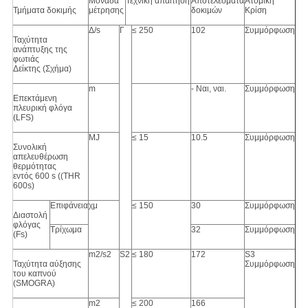
Μονάδα
Τεχνική απαίτηση
Αποτελέσματα
Ατομική
Τμήματα δοκιμής
μέτρησης
δοκιμών
Κρίση
Δ/s
Γ
≤ 250
102
Συμμόρφωση
Ταχύτητα
ανάπτυξης της
φωτιάς
Δείκτης (Σχήμα)
m
- Ναι, ναι.
Συμμόρφωση
Επεκτάμενη
πλευρική φλόγα
(LFS)
MJ
≤ 15
10.5
Συμμόρφωση
Συνολική
απελευθέρωση
θερμότητας
εντός 600 s ((THR
600s)
Επιφάνεια
χμ
≤ 150
30
Συμμόρφωση
Διαστολή
φλόγας
Τρίχωμα
32
Συμμόρφωση
(Fs)
m2/s2
S2
≤ 180
172
S3
Ταχύτητα αύξησης
Συμμόρφωση
του καπνού
(SMOGRA)
m2
≤ 200
166