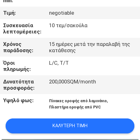
min:
ΈΛΕΓΧΟΣ
Τιμή:
negotiable
ΜΑΣ
Συσκευασία
10 τεμ/σακούλα
λεπτομέρειες:
ΕΛΆΤΕ
ΣΕ
Χρόνος
15 ημέρες μετά την παραλαβή της
παράδοσης:
κατάθεσης
ΕΠΑΦΉ
Όροι
L/C, T/T
ΜΕ
πληρωμής:
Δυνατότητα
200,000SQM/month
ΖΗΤΉΣΤΕ
προσφοράς:
ΈΝΑ
Υψηλό φως:
,
Πίνακες οροφής από λαμινάνιο
ΑΠΌΣΠΑΣΜΑ
Πλαστήρα οροφής από PVC
ΚΑΛΎΤΕΡΗ ΤΙΜΉ
SITEMAP