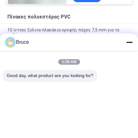
Πίνακες πολυεστέρας PVC
10 ίντσες ξύλινα πλακάκια οροφής πάχος 7,5 mm για το
ταβάνι
Bruce
25cm × 8mm Τέσσερα τόξα PVC ξύλινα πλαστικά laminate
πάνελ Προσαρμοσμένο μήκος
1:39 AM
Εύκολη εγκατάσταση Τοίχοι με λαμινισμένο τοίχο για
τοίχους
Good day, what product are you looking for?
Λαϊκή κατηγορία
Όλα
Επιτροπές 
Πάνελ Τοίχου WPC
Ανώτατου PVC
Φανίρισμα Ξύλου 
Φύλλα Από 
PVC
Μαρμάρινο 
Υπεριώδες