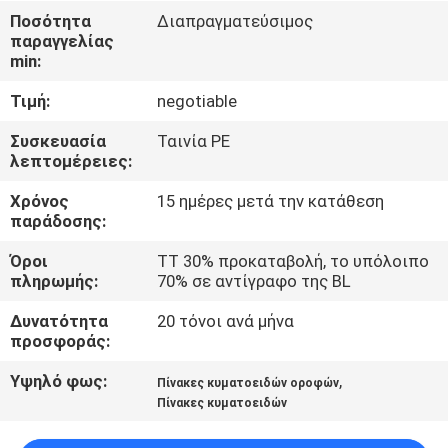
ΈΛΕΓΧΟΣ
Ποσότητα
Διαπραγματεύσιμος
παραγγελίας
min:
ΜΑΣ
Τιμή:
negotiable
ΕΛΆΤΕ
ΣΕ
Συσκευασία
Ταινία PE
λεπτομέρειες:
ΕΠΑΦΉ
Χρόνος
15 ημέρες μετά την κατάθεση
ΜΕ
παράδοσης:
Όροι
TT 30% προκαταβολή, το υπόλοιπο
ΖΗΤΉΣΤΕ
πληρωμής:
70% σε αντίγραφο της BL
ΈΝΑ
Δυνατότητα
20 τόνοι ανά μήνα
ΑΠΌΣΠΑΣΜΑ
προσφοράς:
Υψηλό φως:
,
Πίνακες κυματοειδών οροφών
SITEMAP
Πίνακες κυματοειδών