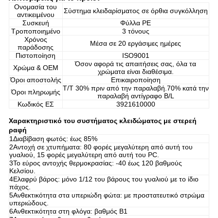
Ονομασία του
Σύστημα κλειδαρίσματος σε όρθια συγκόλληση
αντικειμένου
Συσκευή
Φύλλα PE
Τροποποιημένο
3 τόνους
Χρόνος
Μέσα σε 20 εργάσιμες ημέρες
παράδοσης
Πιστοποίηση
ISO9001
Όσον αφορά τις απαιτήσεις σας, όλα τα
Χρώμα & OEM
χρώματα είναι διαθέσιμα.
Όροι αποστολής
Επικαιροποίηση
T/T 30% πριν από την παραλαβή.70% κατά την
Όροι πληρωμής
παραλαβή αντίγραφο B/L
Κωδικός ΕΣ
3921610000
Χαρακτηριστικό του συστήματος κλειδώματος με στερεή
ραφή
1Διαβίβαση φωτός: έως 85%
2Αντοχή σε χτυπήματα: 80 φορές μεγαλύτερη από αυτή του
γυαλιού, 15 φορές μεγαλύτερη από αυτή του PC.
3Το εύρος αντοχής θερμοκρασίας: -40 έως 120 βαθμούς
Κελσίου.
4Ελαφρύ βάρος: μόνο 1/12 του βάρους του γυαλιού με το ίδιο
πάχος.
5Ανθεκτικότητα στα υπεριώδη φώτα: με προστατευτικό στρώμα
υπεριώδους.
6Ανθεκτικότητα στη φλόγα: βαθμός Β1