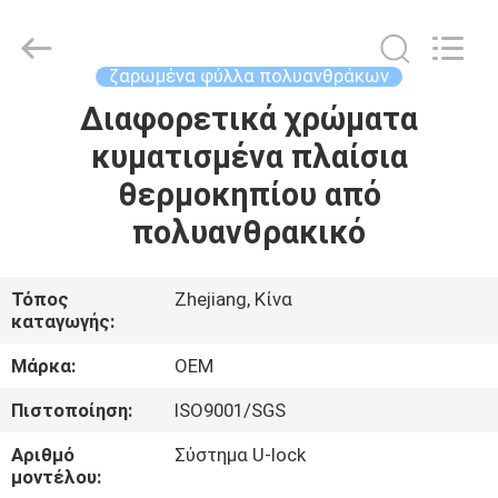
Haining
Oasis
Building
Material
CO.,LTD.
ζαρωμένα φύλλα πολυανθράκων
All
Rights
Reserved.
Διαφορετικά χρώματα
ΣΠΊΤΙ
κυματισμένα πλαίσια
ΠΡΟΪΌΝΤΑ
θερμοκηπίου από
πολυανθρακικό
ΠΕΡΊΠΟΥ
ΕΜΕΊΣ
Τόπος
Zhejiang, Κίνα
καταγωγής:
ΓΎΡΟΣ
Μάρκα:
OEM
ΕΡΓΟΣΤΑΣΊΩΝ
Πιστοποίηση:
ISO9001/SGS
Αριθμό
Σύστημα U-lock
ΠΟΙΟΤΙΚΌΣ
μοντέλου: