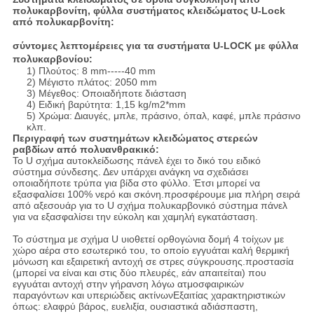
πολυκαρβονίτη, φύλλα συστήματος κλειδώματος U-Lock
από πολυκαρβονίτη:
σύντομες λεπτομέρειες για τα συστήματα U-LOCK με φύλλα
πολυκαρβονίου:
1) Πλούτος: 8 mm-----40 mm
2) Μέγιστο πλάτος: 2050 mm
3) Μέγεθος: Οποιαδήποτε διάσταση
4) Ειδική βαρύτητα: 1,15 kg/m2*mm
5) Χρώμα: Διαυγές, μπλε, πράσινο, όπαλ, καφέ, μπλε πράσινο
κλπ.
Περιγραφή των συστημάτων κλειδώματος στερεών
ραβδίων από πολυανθρακικό:
Το U σχήμα αυτοκλείδωσης πάνελ έχει το δικό του ειδικό
σύστημα σύνδεσης. Δεν υπάρχει ανάγκη να σχεδιάσει
οποιαδήποτε τρύπα για βίδα στο φύλλο. Έτσι μπορεί να
εξασφαλίσει 100% νερό και σκόνη.προσφέρουμε μια πλήρη σειρά
από αξεσουάρ για το U σχήμα πολυκαρβονικό σύστημα πάνελ
για να εξασφαλίσει την εύκολη και χαμηλή εγκατάσταση.
Το σύστημα με σχήμα U υιοθετεί ορθογώνια δομή 4 τοίχων με
χώρο αέρα στο εσωτερικό του, το οποίο εγγυάται καλή θερμική
μόνωση και εξαιρετική αντοχή σε στρες σύγκρουσης.προστασία
(μπορεί να είναι και στις δύο πλευρές, εάν απαιτείται) που
εγγυάται αντοχή στην γήρανση λόγω ατμοσφαιρικών
παραγόντων και υπεριώδεις ακτίνωνΕξαιτίας χαρακτηριστικών
όπως: ελαφρύ βάρος, ευελιξία, ουσιαστικά αδιάσπαστη,