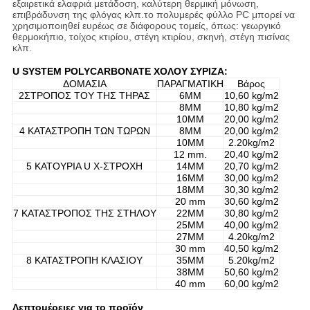
εξαιρετικά ελαφριά μετάδοση, καλύτερη θερμική μόνωση,
επιβράδυνση της φλόγας κλπ.το πολυμερές φύλλο PC μπορεί να
χρησιμοποιηθεί ευρέως σε διάφορους τομείς, όπως: γεωργικό
θερμοκήπιο, τοίχος κτιρίου, στέγη κτιρίου, σκηνή, στέγη πισίνας
κλπ.
U SYSTEM POLYCARBONATE ΧΟΛΟΥ ΣΥΡΙΖΑ:
ΔΟΜΑΣΙΑ
ΠΑΡΑΓΜΑΤΙΚΗ
Βάρος
2ΣΤΡΟΠΟΣ ΤΟΥ ΤΗΣ ΤΗΡΑΣ
6MM
10,60 kg/m2
8MM
10,80 kg/m2
10MM
20,00 kg/m2
4 ΚΑΤΑΣΤΡΟΠΗ ΤΩΝ ΤΩΡΩΝ
8MM
20,00 kg/m2
10MM
2.20kg/m2
12 mm.
20,40 kg/m2
5 ΚΑΤΟΥΡΙΑ U X-ΣΤΡΟΧΗ
14MM
20,70 kg/m2
16MM
30,00 kg/m2
18MM
30,30 kg/m2
20 mm
30,60 kg/m2
7 ΚΑΤΑΣΤΡΟΠΟΣ ΤΗΣ ΣΤΗΛΟΥ
22MM
30,80 kg/m2
25MM
40,00 kg/m2
27MM
4.20kg/m2
30 mm
40,50 kg/m2
8 ΚΑΤΑΣΤΡΟΠΗ ΚΛΑΣΙΟΥ
35MM
5.20kg/m2
38MM
50,60 kg/m2
40 mm
60,00 kg/m2
Λεπτομέρειες για το προϊόν