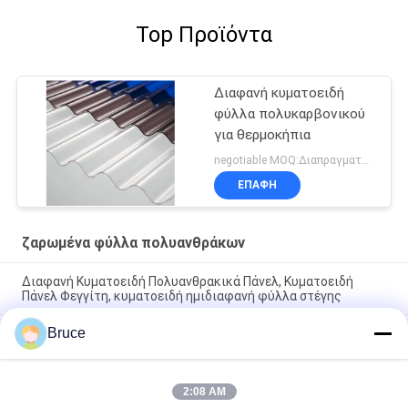
Top Προϊόντα
Διαφανή κυματοειδή
φύλλα πολυκαρβονικού
για θερμοκήπια
negotiable MOQ:Διαπραγματεύσιμος
ΕΠΑΦΉ
ζαρωμένα φύλλα πολυανθράκων
Διαφανή Κυματοειδή Πολυανθρακικά Πάνελ, Κυματοειδή
Πάνελ Φεγγίτη, κυματοειδή ημιδιαφανή φύλλα στέγης
Bruce
Προσαρμοσμένο Διαφανές Κυματοειδές Πάνελ Στέγης
Πολυανθρακικού Bayer / GE Υλικό 10 χρόνια εγγύηση
ημιδιαφανές φύλλο στέγης πολυανθρακικού
2:08 AM
Υψηλής διαφάνειας κυματοειδή φύλλα πολυκαρβονίου για