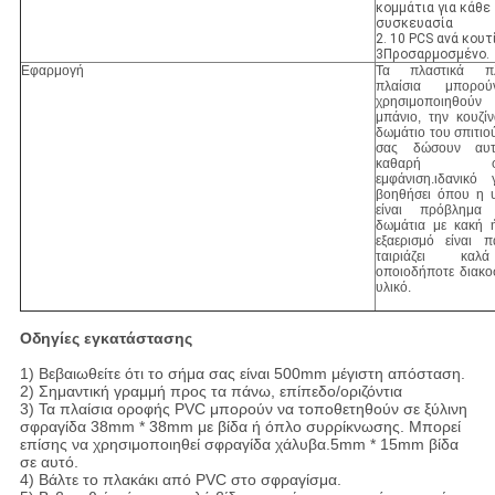
κομμάτια για κάθε
συσκευασία
2. 10 PCS ανά κουτ
3Προσαρμοσμένο.
Εφαρμογή
Τα πλαστικά πλ
πλαίσια μπορο
χρησιμοποιηθο
μπάνιο, την κουζί
δωμάτιο του σπιτιο
σας δώσουν αυ
καθαρή φρέ
εμφάνιση.ιδανικό
βοηθήσει όπου η 
είναι πρόβλημ
δωμάτια με κακή 
εξαερισμό είναι π
ταιριάζει κα
οποιοδήποτε διακο
υλικό.
Οδηγίες εγκατάστασης
1) Βεβαιωθείτε ότι το σήμα σας είναι 500mm μέγιστη απόσταση.
2) Σημαντική γραμμή προς τα πάνω, επίπεδο/οριζόντια
3) Τα πλαίσια οροφής PVC μπορούν να τοποθετηθούν σε ξύλινη
σφραγίδα 38mm * 38mm με βίδα ή όπλο συρρίκνωσης. Μπορεί
επίσης να χρησιμοποιηθεί σφραγίδα χάλυβα.5mm * 15mm βίδα
σε αυτό.
4) Βάλτε το πλακάκι από PVC στο σφραγίσμα.