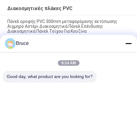
Διακοσμητικές πλάκες PVC
Πάνελ οροφής PVC 300mm μεταφερόμενης εκτύπωσης
Αιχμηρό Αστέρι Διακοσμητικά Πάνελ Επένδυσης
Διακοσμητικά Πάνελ Τοίχου Για Κουζίνα
Bruce
Ενυδατοανθεκτικοί διακοσμητικοί πίνακες οροφής από PVC
/ διακοσμητικοί πίνακες επένδυσης οροφής από PVC
πλάτους 30cm
6:14 AM
10 ιντσών διακοσμητικά πλαίσια PVC για την κάλυψη
εσωτερικών τοίχων
Good day, what product are you looking for?
Λαϊκή κατηγορία
Όλα
Επιτροπές 
Πάνελ Τοίχου WPC
Ανώτατου PVC
Φανίρισμα Ξύλου 
Φύλλα Από 
PVC
Μαρμάρινο 
Υπεριώδες