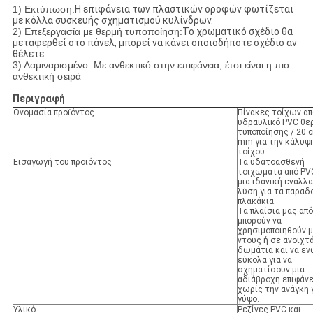
1) Εκτύπωση:
Η επιφάνεια των πλαστικών οροφών φωτίζεται
με κόλλα συσκευής σχηματισμού κυλίνδρων.
2) Επεξεργασία με θερμή τυποποίηση:
Το χρωματικό σχέδιο θα
μεταφερθεί στο πάνελ, μπορεί να κάνει οποιοδήποτε σχέδιο αν
θέλετε.
3) Λαμιναρισμένο: Με ανθεκτικό στην επιφάνεια, έτσι είναι η πιο
ανθεκτική σειρά
Περιγραφή
Ονομασία προϊόντος
Πίνακες τοίχων απ
υδραυλικό PVC θε
τυποποίησης / 20 c
mm για την κάλυψ
τοίχου
Εισαγωγή του προϊόντος
Τα υδατοασθενή
τοιχώματα από PVC
μια ιδανική εναλλ
λύση για τα παραδ
πλακάκια.
Τα πλαίσια μας απ
μπορούν να
χρησιμοποιηθούν 
ντους ή σε ανοιχτ
δωμάτια και να ε
εύκολα για να
σχηματίσουν μια
αδιάβροχη επιφάνε
χωρίς την ανάγκη 
γύψο.
Υλικό
Ρεζίνες PVC και