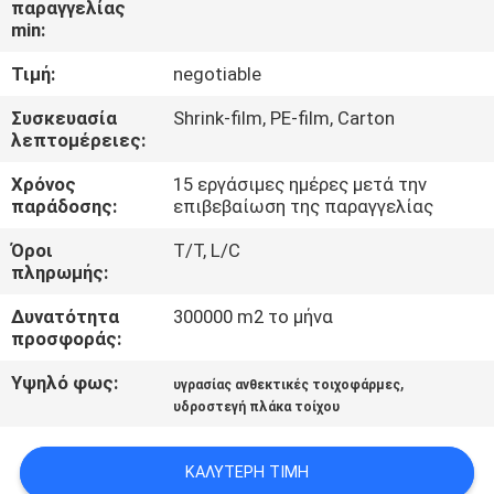
παραγγελίας
ΈΛΕΓΧΟΣ
min:
Τιμή:
negotiable
ΜΑΣ
ΕΛΆΤΕ
Συσκευασία
Shrink-film, PE-film, Carton
λεπτομέρειες:
ΣΕ
Χρόνος
15 εργάσιμες ημέρες μετά την
ΕΠΑΦΉ
παράδοσης:
επιβεβαίωση της παραγγελίας
ΜΕ
Όροι
T/T, L/C
πληρωμής:
ΖΗΤΉΣΤΕ
Δυνατότητα
300000 m2 το μήνα
ΈΝΑ
προσφοράς:
ΑΠΌΣΠΑΣΜΑ
Υψηλό φως:
,
υγρασίας ανθεκτικές τοιχοφάρμες
υδροστεγή πλάκα τοίχου
SITEMAP
ΚΑΛΎΤΕΡΗ ΤΙΜΉ