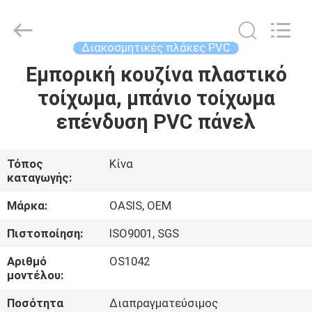
Haining
Oasis
Building
Material
CO.,LTD.
Διακοσμητικές πλάκες PVC
All
Rights
Reserved.
Εμπορική κουζίνα πλαστικό
ΣΠΊΤΙ
τοίχωμα, μπάνιο τοίχωμα
ΠΡΟΪΌΝΤΑ
επένδυση PVC πάνελ
ΠΕΡΊΠΟΥ
Τόπος
Κίνα
καταγωγής:
ΕΜΕΊΣ
Μάρκα:
OASIS, OEM
ΓΎΡΟΣ
Πιστοποίηση:
ISO9001, SGS
ΕΡΓΟΣΤΑΣΊΩΝ
Αριθμό
OS1042
μοντέλου:
ΠΟΙΟΤΙΚΌΣ
Ποσότητα
Διαπραγματεύσιμος