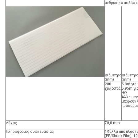
ανθρακικό ασβέστ
Διάμετρο
Διάμετρ
(mm)
(mm)
200
5.8m για
χιλιοστά
5.95m για
HQ
Άλλα μεγ
μπορούν 
προσαρμ
Δάχος
70,0 mm
Πληροφορίες συσκευασίας
1Φύλλα από πλαστ
(PE/Shrink Film), 10