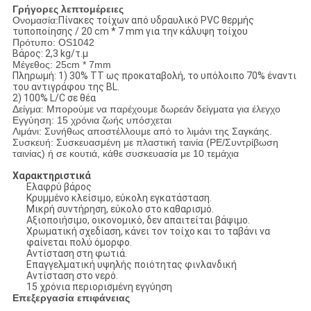
Γρήγορες λεπτομέρειες
Ονομασία:
Πίνακες τοίχων από υδραυλικό PVC θερμής
τυποποίησης / 20 cm * 7 mm για την κάλυψη τοίχου
Πρότυπο: OS1042
Βάρος: 2,3 kg/τ.μ
Μέγεθος: 25cm * 7mm
Πληρωμή: 1) 30% TT ως προκαταβολή, το υπόλοιπο 70% έναντι
του αντιγράφου της BL.
2) 100% L/C σε θέα
Δείγμα: Μπορούμε να παρέχουμε δωρεάν δείγματα για έλεγχο
Εγγύηση: 15 χρόνια ζωής υπόσχεται
Λιμάνι: Συνήθως αποστέλλουμε από το λιμάνι της Σαγκάης.
Συσκευή: Συσκευασμένη με πλαστική ταινία (PE/Συντρίβωση
ταινίας) ή σε κουτιά, κάθε συσκευασία με 10 τεμάχια
Χαρακτηριστικά
Ελαφρύ βάρος
Κρυμμένο κλείσιμο, εύκολη εγκατάσταση.
Μικρή συντήρηση, εύκολο στο καθαρισμό.
Αξιοποιήσιμο, οικονομικό, δεν απαιτείται βάψιμο.
Χρωματική σχεδίαση, κάνει τον τοίχο και το ταβάνι να
φαίνεται πολύ όμορφο.
Αντίσταση στη φωτιά.
Επαγγελματική υψηλής ποιότητας φινλανδική
Αντίσταση στο νερό.
15 χρόνια περιορισμένη εγγύηση
Επεξεργασία επιφάνειας